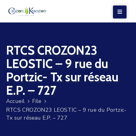
LA
MAIRIE
RTCS CROZON23
VIE
LOCALE
LEOSTIC – 9 rue du
VIE
Portzic- Tx sur réseau
SOCIALE
E.P. – 727
TERRE
ET
Accueil
File
MER
RTCS CROZON23 LEOSTIC – 9 rue du Portzic-
Tx sur réseau E.P. – 727
VOS
DÉMARCHES