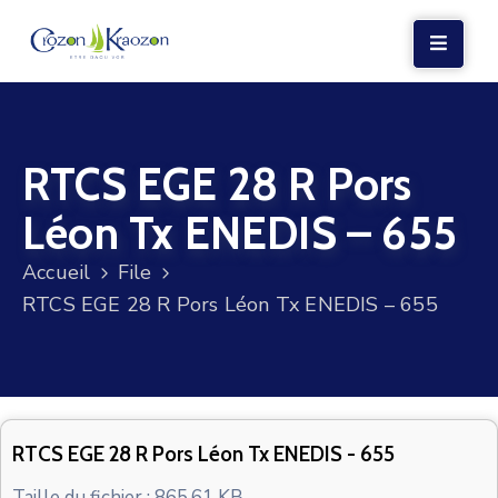
LA
MAIRIE
RTCS EGE 28 R Pors
VIE
LOCALE
Léon Tx ENEDIS – 655
VIE
Accueil
File
SOCIALE
RTCS EGE 28 R Pors Léon Tx ENEDIS – 655
TERRE
ET
MER
VOS
RTCS EGE 28 R Pors Léon Tx ENEDIS - 655
DÉMARCHES
Taille du fichier : 865.61 KB