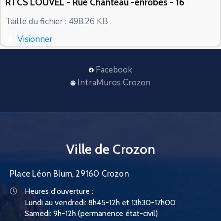
RTCS LOUVEL - Rue Chanteau -enrobés - 16
CONTACT
Taille du fichier : 498.26 KB
Visionner
Facebook
IntraMuros Crozon
Ville de Crozon
Place Léon Blum, 29160 Crozon
Heures d'ouverture :
Lundi au vendredi: 8h45-12h et 13h30-17h00
Samedi: 9h-12h (permanence état-civil)