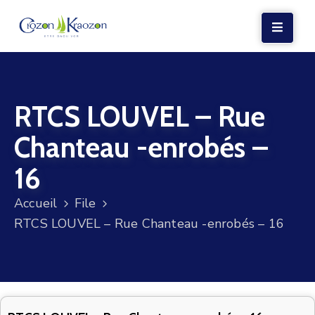
LA
MAIRIE
RTCS LOUVEL – Rue
VIE
LOCALE
Chanteau -enrobés –
VIE
16
SOCIALE
Accueil
File
TERRE
RTCS LOUVEL – Rue Chanteau -enrobés – 16
ET
MER
VOS
DÉMARCHES