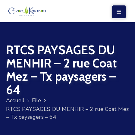
LA
MAIRIE
RTCS PAYSAGES DU
VIE
LOCALE
MENHIR – 2 rue Coat
VIE
Mez – Tx paysagers –
SOCIALE
64
TERRE
ET
Accueil
File
MER
RTCS PAYSAGES DU MENHIR – 2 rue Coat Mez
– Tx paysagers – 64
VOS
DÉMARCHES