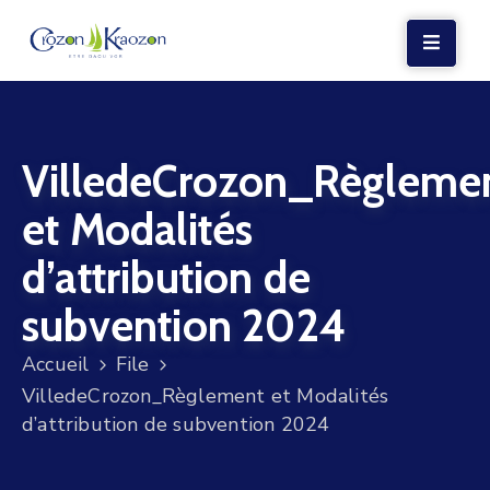
LA
MAIRIE
VilledeCrozon_Règleme
VIE
LOCALE
et Modalités
VIE
d’attribution de
SOCIALE
subvention 2024
TERRE
ET
Accueil
File
MER
VilledeCrozon_Règlement et Modalités
d’attribution de subvention 2024
VOS
DÉMARCHES