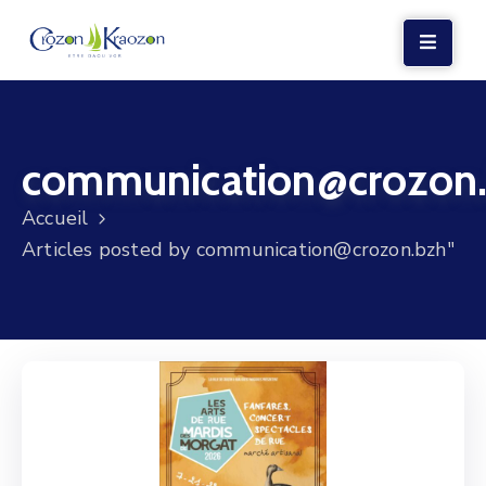
LA
MAIRIE
communication@crozon
VIE
LOCALE
Accueil
VIE
Articles posted by communication@crozon.bzh"
SOCIALE
TERRE
ET
MER
VOS
DÉMARCHES